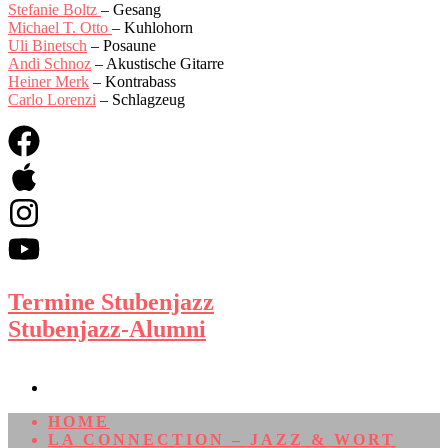
Stefanie Boltz
– Gesang
Michael T. Otto
– Kuhlohorn
Uli Binetsch
– Posaune
Andi Schnoz
– Akustische Gitarre
Heiner Merk
– Kontrabass
Carlo Lorenzi
– Schlagzeug
Termine Stubenjazz
Stubenjazz-Alumni
HOME
LA CONNECTION – JAZZ & WORT