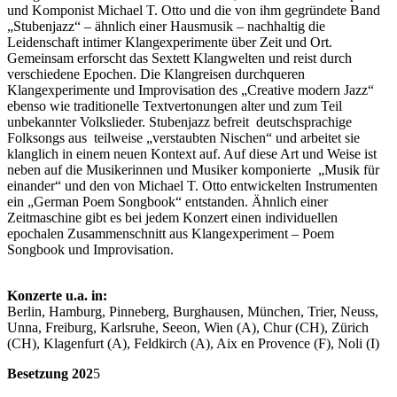
und Komponist Michael T. Otto und die von ihm gegründete Band
„Stubenjazz“ – ähnlich einer Hausmusik – nachhaltig die
Leidenschaft intimer Klangexperimente über Zeit und Ort.
Gemeinsam erforscht das Sextett Klangwelten und reist durch
verschiedene Epochen. Die Klangreisen durchqueren
Klangexperimente und Improvisation des „Creative modern Jazz“
ebenso wie traditionelle Textvertonungen alter und zum Teil
unbekannter Volkslieder. Stubenjazz befreit deutschsprachige
Folksongs aus teilweise „verstaubten Nischen“ und arbeitet sie
klanglich in einem neuen Kontext auf. Auf diese Art und Weise ist
neben auf die Musikerinnen und Musiker komponierte „Musik für
einander“ und den von Michael T. Otto entwickelten Instrumenten
ein „German Poem Songbook“ entstanden. Ähnlich einer
Zeitmaschine gibt es bei jedem Konzert einen individuellen
epochalen Zusammenschnitt aus Klangexperiment – Poem
Songbook und Improvisation.
Konzerte u.a. in:
Berlin, Hamburg, Pinneberg, Burghausen, München, Trier, Neuss,
Unna, Freiburg, Karlsruhe, Seeon, Wien (A), Chur (CH), Zürich
(CH), Klagenfurt (A), Feldkirch (A), Aix en Provence (F), Noli (I)
Besetzung 202
5