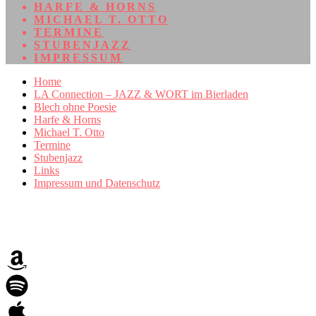
HARFE & HORNS
MICHAEL T. OTTO
TERMINE
STUBENJAZZ
IMPRESSUM
Home
LA Connection – JAZZ & WORT im Bierladen
Blech ohne Poesie
Harfe & Horns
Michael T. Otto
Termine
Stubenjazz
Links
Impressum und Datenschutz